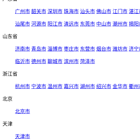
广州市
韶关市
深圳市
珠海市
汕头市
佛山市
江门市
湛江
汕尾市
河源市
阳江市
清远市
东莞市
中山市
潮州市
揭阳
山东省
济南市
青岛市
淄博市
枣庄市
东营市
烟台市
潍坊市
济宁
临沂市
德州市
聊城市
滨州市
菏泽市
浙江省
杭州市
宁波市
温州市
嘉兴市
湖州市
绍兴市
金华市
衢州
北京
北京市
天津
天津市