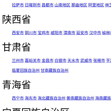
拉萨市
日喀则市
昌都市
山南地区
那曲地区
阿里地区
林
陕西省
西安市
铜川市
宝鸡市
咸阳市
渭南市
延安市
汉中市
榆林
甘肃省
兰州市
嘉峪关市
金昌市
白银市
天水市
武威市
张掖市
平
临夏回族自治州
甘南藏族自治州
青海省
西宁市
海东市
海北藏族自治州
黄南藏族自治州
海南藏族