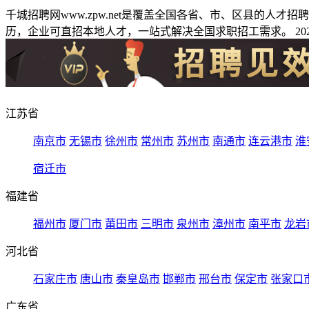
千城招聘网www.zpw.net是覆盖全国各省、市、区县的人
历，企业可直招本地人才，一站式解决全国求职招工需求。 2026
江苏省
南京市
无锡市
徐州市
常州市
苏州市
南通市
连云港市
淮
宿迁市
福建省
福州市
厦门市
莆田市
三明市
泉州市
漳州市
南平市
龙岩
河北省
石家庄市
唐山市
秦皇岛市
邯郸市
邢台市
保定市
张家口
广东省