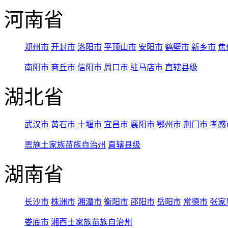
河南省
郑州市
开封市
洛阳市
平顶山市
安阳市
鹤壁市
新乡市
焦
南阳市
商丘市
信阳市
周口市
驻马店市
直辖县级
湖北省
武汉市
黄石市
十堰市
宜昌市
襄阳市
鄂州市
荆门市
孝感
恩施土家族苗族自治州
直辖县级
湖南省
长沙市
株洲市
湘潭市
衡阳市
邵阳市
岳阳市
常德市
张家
娄底市
湘西土家族苗族自治州