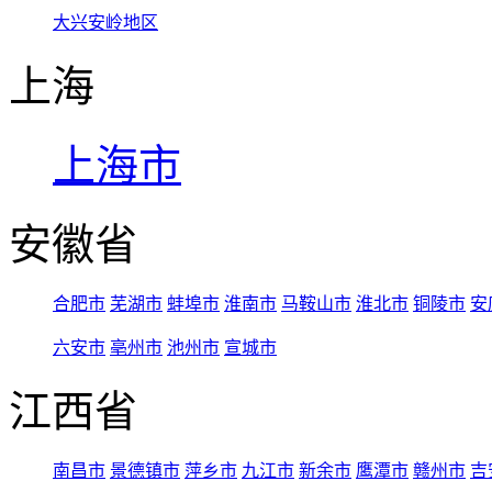
大兴安岭地区
上海
上海市
安徽省
合肥市
芜湖市
蚌埠市
淮南市
马鞍山市
淮北市
铜陵市
安
六安市
亳州市
池州市
宣城市
江西省
南昌市
景德镇市
萍乡市
九江市
新余市
鹰潭市
赣州市
吉