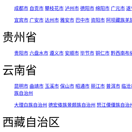
成都市
自贡市
攀枝花市
泸州市
德阳市
绵阳市
广元市
遂
宜宾市
广安市
达州市
雅安市
巴中市
资阳市
阿坝藏族羌
贵州省
贵阳市
六盘水市
遵义市
安顺市
毕节市
铜仁市
黔西南布
云南省
昆明市
曲靖市
玉溪市
保山市
昭通市
丽江市
普洱市
临沧
族自治州
大理白族自治州
德宏傣族景颇族自治州
怒江傈僳族自治
西藏自治区