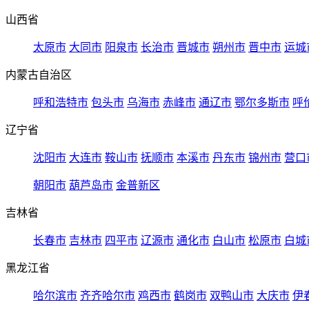
山西省
太原市
大同市
阳泉市
长治市
晋城市
朔州市
晋中市
运城
内蒙古自治区
呼和浩特市
包头市
乌海市
赤峰市
通辽市
鄂尔多斯市
呼
辽宁省
沈阳市
大连市
鞍山市
抚顺市
本溪市
丹东市
锦州市
营口
朝阳市
葫芦岛市
金普新区
吉林省
长春市
吉林市
四平市
辽源市
通化市
白山市
松原市
白城
黑龙江省
哈尔滨市
齐齐哈尔市
鸡西市
鹤岗市
双鸭山市
大庆市
伊