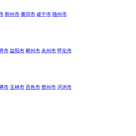
市
荆州市
黄冈市
咸宁市
随州市
界市
益阳市
郴州市
永州市
怀化市
港市
玉林市
百色市
贺州市
河池市