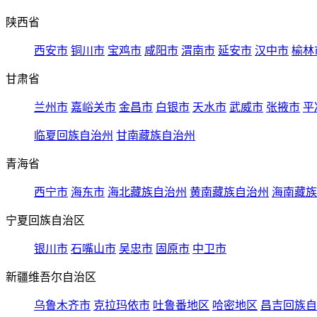
陕西省
西安市
铜川市
宝鸡市
咸阳市
渭南市
延安市
汉中市
榆林
甘肃省
兰州市
嘉峪关市
金昌市
白银市
天水市
武威市
张掖市
平
临夏回族自治州
甘南藏族自治州
青海省
西宁市
海东市
海北藏族自治州
黄南藏族自治州
海南藏族
宁夏回族自治区
银川市
石嘴山市
吴忠市
固原市
中卫市
新疆维吾尔自治区
乌鲁木齐市
克拉玛依市
吐鲁番地区
哈密地区
昌吉回族自