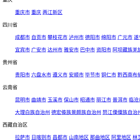
重庆市
重庆
两江新区
四川省
成都市
自贡市
攀枝花市
泸州市
德阳市
绵阳市
广元市
遂
宜宾市
广安市
达州市
雅安市
巴中市
资阳市
阿坝藏族羌
贵州省
贵阳市
六盘水市
遵义市
安顺市
毕节市
铜仁市
黔西南布
云南省
昆明市
曲靖市
玉溪市
保山市
昭通市
丽江市
普洱市
临沧
大理白族自治州
德宏傣族景颇族自治州
怒江傈僳族自治
西藏自治区
拉萨市
日喀则市
昌都市
山南地区
那曲地区
阿里地区
林