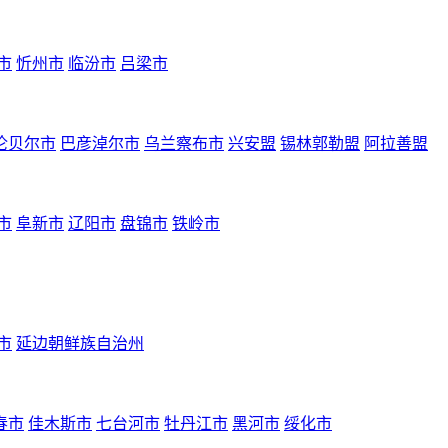
市
忻州市
临汾市
吕梁市
伦贝尔市
巴彦淖尔市
乌兰察布市
兴安盟
锡林郭勒盟
阿拉善盟
市
阜新市
辽阳市
盘锦市
铁岭市
市
延边朝鲜族自治州
春市
佳木斯市
七台河市
牡丹江市
黑河市
绥化市