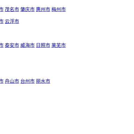
市
茂名市
肇庆市
惠州市
梅州市
市
云浮市
市
泰安市
威海市
日照市
莱芜市
市
舟山市
台州市
丽水市