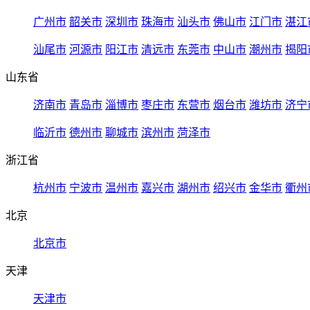
广州市
韶关市
深圳市
珠海市
汕头市
佛山市
江门市
湛江
汕尾市
河源市
阳江市
清远市
东莞市
中山市
潮州市
揭阳
山东省
济南市
青岛市
淄博市
枣庄市
东营市
烟台市
潍坊市
济宁
临沂市
德州市
聊城市
滨州市
菏泽市
浙江省
杭州市
宁波市
温州市
嘉兴市
湖州市
绍兴市
金华市
衢州
北京
北京市
天津
天津市