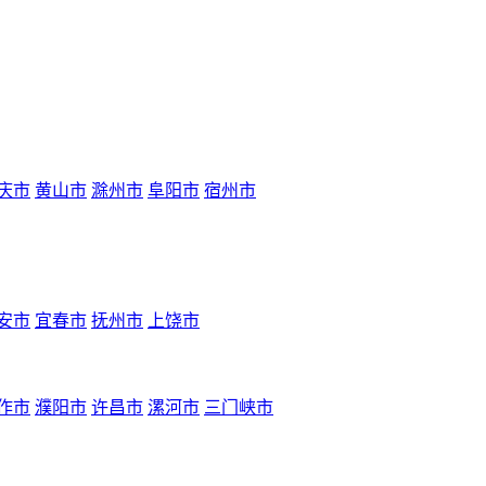
庆市
黄山市
滁州市
阜阳市
宿州市
安市
宜春市
抚州市
上饶市
作市
濮阳市
许昌市
漯河市
三门峡市