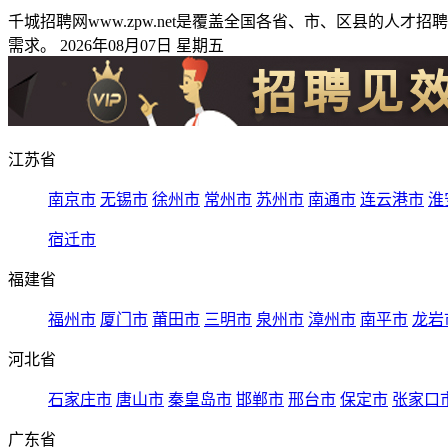
千城招聘网www.zpw.net是覆盖全国各省、市、区县的
需求。 2026年08月07日 星期五
江苏省
南京市
无锡市
徐州市
常州市
苏州市
南通市
连云港市
淮
宿迁市
福建省
福州市
厦门市
莆田市
三明市
泉州市
漳州市
南平市
龙岩
河北省
石家庄市
唐山市
秦皇岛市
邯郸市
邢台市
保定市
张家口
广东省