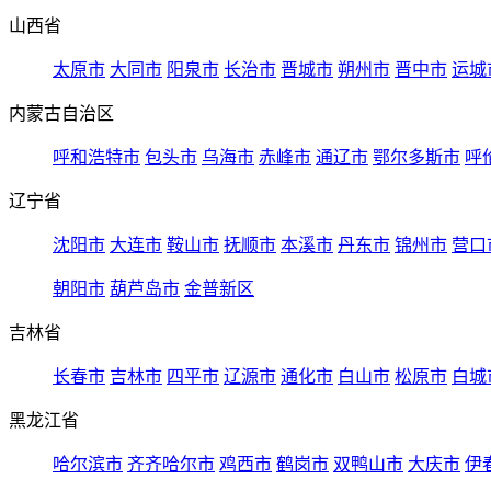
山西省
太原市
大同市
阳泉市
长治市
晋城市
朔州市
晋中市
运城
内蒙古自治区
呼和浩特市
包头市
乌海市
赤峰市
通辽市
鄂尔多斯市
呼
辽宁省
沈阳市
大连市
鞍山市
抚顺市
本溪市
丹东市
锦州市
营口
朝阳市
葫芦岛市
金普新区
吉林省
长春市
吉林市
四平市
辽源市
通化市
白山市
松原市
白城
黑龙江省
哈尔滨市
齐齐哈尔市
鸡西市
鹤岗市
双鸭山市
大庆市
伊