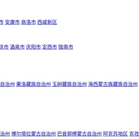
市
安康市
商洛市
西咸新区
凉市
酒泉市
庆阳市
定西市
陇南市
自治州
果洛藏族自治州
玉树藏族自治州
海西蒙古族藏族自治州
治州
博尔塔拉蒙古自治州
巴音郭楞蒙古自治州
阿克苏地区
克孜