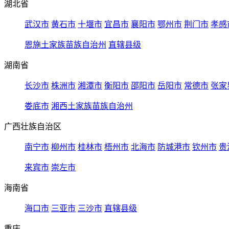
湖北省
武汉市
黄石市
十堰市
宜昌市
襄阳市
鄂州市
荆门市
孝感
恩施土家族苗族自治州
直辖县级
湖南省
长沙市
株洲市
湘潭市
衡阳市
邵阳市
岳阳市
常德市
张家
娄底市
湘西土家族苗族自治州
广西壮族自治区
南宁市
柳州市
桂林市
梧州市
北海市
防城港市
钦州市
贵
来宾市
崇左市
海南省
海口市
三亚市
三沙市
直辖县级
重庆