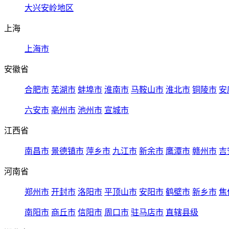
大兴安岭地区
上海
上海市
安徽省
合肥市
芜湖市
蚌埠市
淮南市
马鞍山市
淮北市
铜陵市
安
六安市
亳州市
池州市
宣城市
江西省
南昌市
景德镇市
萍乡市
九江市
新余市
鹰潭市
赣州市
吉
河南省
郑州市
开封市
洛阳市
平顶山市
安阳市
鹤壁市
新乡市
焦
南阳市
商丘市
信阳市
周口市
驻马店市
直辖县级