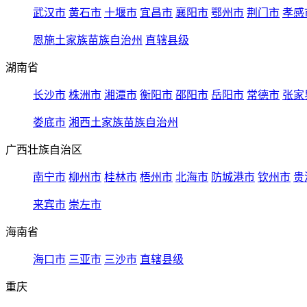
武汉市
黄石市
十堰市
宜昌市
襄阳市
鄂州市
荆门市
孝感
恩施土家族苗族自治州
直辖县级
湖南省
长沙市
株洲市
湘潭市
衡阳市
邵阳市
岳阳市
常德市
张家
娄底市
湘西土家族苗族自治州
广西壮族自治区
南宁市
柳州市
桂林市
梧州市
北海市
防城港市
钦州市
贵
来宾市
崇左市
海南省
海口市
三亚市
三沙市
直辖县级
重庆