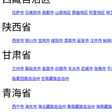
拉萨市
日喀则市
昌都市
山南地区
那曲地区
阿里地区
林
陕西省
西安市
铜川市
宝鸡市
咸阳市
渭南市
延安市
汉中市
榆林
甘肃省
兰州市
嘉峪关市
金昌市
白银市
天水市
武威市
张掖市
平
临夏回族自治州
甘南藏族自治州
青海省
西宁市
海东市
海北藏族自治州
黄南藏族自治州
海南藏族