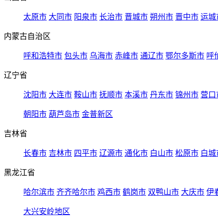
太原市
大同市
阳泉市
长治市
晋城市
朔州市
晋中市
运城
内蒙古自治区
呼和浩特市
包头市
乌海市
赤峰市
通辽市
鄂尔多斯市
呼
辽宁省
沈阳市
大连市
鞍山市
抚顺市
本溪市
丹东市
锦州市
营口
朝阳市
葫芦岛市
金普新区
吉林省
长春市
吉林市
四平市
辽源市
通化市
白山市
松原市
白城
黑龙江省
哈尔滨市
齐齐哈尔市
鸡西市
鹤岗市
双鸭山市
大庆市
伊
大兴安岭地区