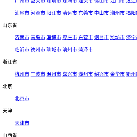
广州市
韶关市
深圳市
珠海市
汕头市
佛山市
江门市
湛江
汕尾市
河源市
阳江市
清远市
东莞市
中山市
潮州市
揭阳
山东省
济南市
青岛市
淄博市
枣庄市
东营市
烟台市
潍坊市
济宁
临沂市
德州市
聊城市
滨州市
菏泽市
浙江省
杭州市
宁波市
温州市
嘉兴市
湖州市
绍兴市
金华市
衢州
北京
北京市
天津
天津市
山西省