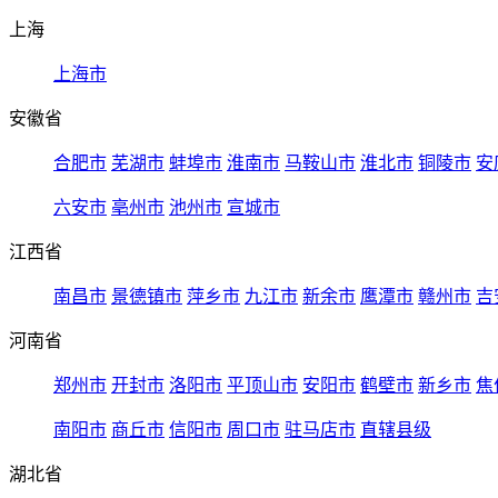
上海
上海市
安徽省
合肥市
芜湖市
蚌埠市
淮南市
马鞍山市
淮北市
铜陵市
安
六安市
亳州市
池州市
宣城市
江西省
南昌市
景德镇市
萍乡市
九江市
新余市
鹰潭市
赣州市
吉
河南省
郑州市
开封市
洛阳市
平顶山市
安阳市
鹤壁市
新乡市
焦
南阳市
商丘市
信阳市
周口市
驻马店市
直辖县级
湖北省