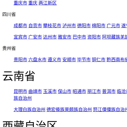
重庆市
重庆
两江新区
四川省
成都市
自贡市
攀枝花市
泸州市
德阳市
绵阳市
广元市
遂
宜宾市
广安市
达州市
雅安市
巴中市
资阳市
阿坝藏族羌
贵州省
贵阳市
六盘水市
遵义市
安顺市
毕节市
铜仁市
黔西南布
云南省
昆明市
曲靖市
玉溪市
保山市
昭通市
丽江市
普洱市
临沧
族自治州
大理白族自治州
德宏傣族景颇族自治州
怒江傈僳族自治
西藏自治区