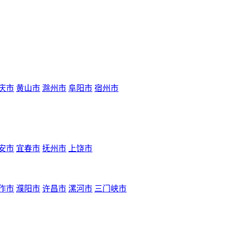
庆市
黄山市
滁州市
阜阳市
宿州市
安市
宜春市
抚州市
上饶市
作市
濮阳市
许昌市
漯河市
三门峡市