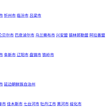
市
忻州市
临汾市
吕梁市
伦贝尔市
巴彦淖尔市
乌兰察布市
兴安盟
锡林郭勒盟
阿拉善盟
市
阜新市
辽阳市
盘锦市
铁岭市
市
延边朝鲜族自治州
春市
佳木斯市
七台河市
牡丹江市
黑河市
绥化市