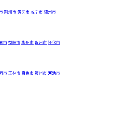
市
荆州市
黄冈市
咸宁市
随州市
界市
益阳市
郴州市
永州市
怀化市
港市
玉林市
百色市
贺州市
河池市