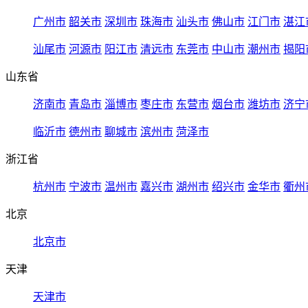
广州市
韶关市
深圳市
珠海市
汕头市
佛山市
江门市
湛江
汕尾市
河源市
阳江市
清远市
东莞市
中山市
潮州市
揭阳
山东省
济南市
青岛市
淄博市
枣庄市
东营市
烟台市
潍坊市
济宁
临沂市
德州市
聊城市
滨州市
菏泽市
浙江省
杭州市
宁波市
温州市
嘉兴市
湖州市
绍兴市
金华市
衢州
北京
北京市
天津
天津市