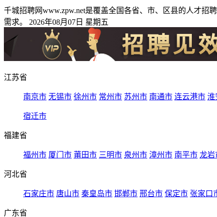
千城招聘网www.zpw.net是覆盖全国各省、市、区县的
需求。 2026年08月07日 星期五
江苏省
南京市
无锡市
徐州市
常州市
苏州市
南通市
连云港市
淮
宿迁市
福建省
福州市
厦门市
莆田市
三明市
泉州市
漳州市
南平市
龙岩
河北省
石家庄市
唐山市
秦皇岛市
邯郸市
邢台市
保定市
张家口
广东省