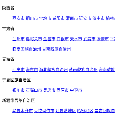
陕西省
西安市
铜川市
宝鸡市
咸阳市
渭南市
延安市
汉中市
榆林
甘肃省
兰州市
嘉峪关市
金昌市
白银市
天水市
武威市
张掖市
平
临夏回族自治州
甘南藏族自治州
青海省
西宁市
海东市
海北藏族自治州
黄南藏族自治州
海南藏族
宁夏回族自治区
银川市
石嘴山市
吴忠市
固原市
中卫市
新疆维吾尔自治区
乌鲁木齐市
克拉玛依市
吐鲁番地区
哈密地区
昌吉回族自