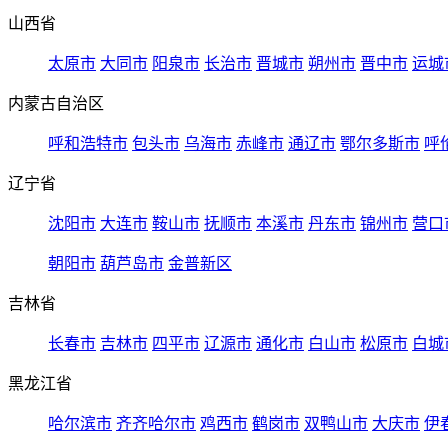
山西省
太原市
大同市
阳泉市
长治市
晋城市
朔州市
晋中市
运城
内蒙古自治区
呼和浩特市
包头市
乌海市
赤峰市
通辽市
鄂尔多斯市
呼
辽宁省
沈阳市
大连市
鞍山市
抚顺市
本溪市
丹东市
锦州市
营口
朝阳市
葫芦岛市
金普新区
吉林省
长春市
吉林市
四平市
辽源市
通化市
白山市
松原市
白城
黑龙江省
哈尔滨市
齐齐哈尔市
鸡西市
鹤岗市
双鸭山市
大庆市
伊