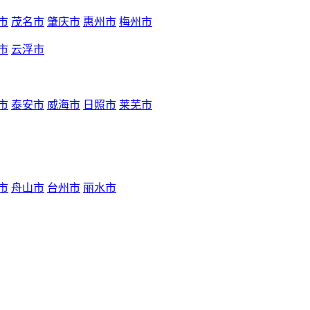
市
茂名市
肇庆市
惠州市
梅州市
市
云浮市
市
泰安市
威海市
日照市
莱芜市
市
舟山市
台州市
丽水市