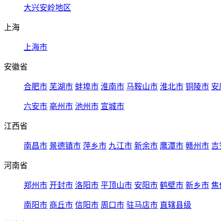
大兴安岭地区
上海
上海市
安徽省
合肥市
芜湖市
蚌埠市
淮南市
马鞍山市
淮北市
铜陵市
安
六安市
亳州市
池州市
宣城市
江西省
南昌市
景德镇市
萍乡市
九江市
新余市
鹰潭市
赣州市
吉
河南省
郑州市
开封市
洛阳市
平顶山市
安阳市
鹤壁市
新乡市
焦
南阳市
商丘市
信阳市
周口市
驻马店市
直辖县级