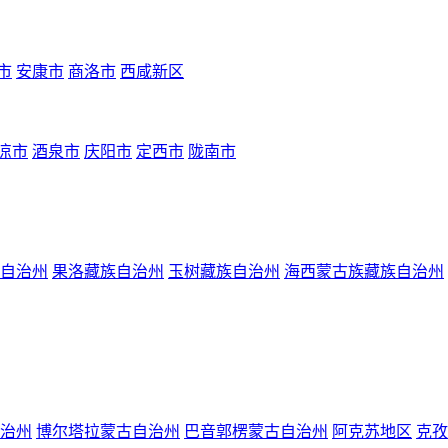
市
安康市
商洛市
西咸新区
凉市
酒泉市
庆阳市
定西市
陇南市
自治州
果洛藏族自治州
玉树藏族自治州
海西蒙古族藏族自治州
治州
博尔塔拉蒙古自治州
巴音郭楞蒙古自治州
阿克苏地区
克孜