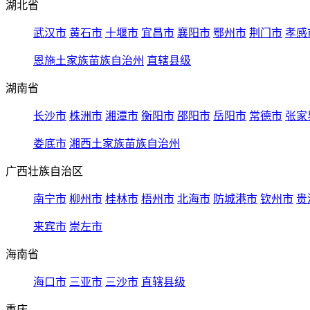
湖北省
武汉市
黄石市
十堰市
宜昌市
襄阳市
鄂州市
荆门市
孝感
恩施土家族苗族自治州
直辖县级
湖南省
长沙市
株洲市
湘潭市
衡阳市
邵阳市
岳阳市
常德市
张家
娄底市
湘西土家族苗族自治州
广西壮族自治区
南宁市
柳州市
桂林市
梧州市
北海市
防城港市
钦州市
贵
来宾市
崇左市
海南省
海口市
三亚市
三沙市
直辖县级
重庆