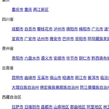
重庆市
重庆
两江新区
四川省
成都市
自贡市
攀枝花市
泸州市
德阳市
绵阳市
广元市
遂
宜宾市
广安市
达州市
雅安市
巴中市
资阳市
阿坝藏族羌
贵州省
贵阳市
六盘水市
遵义市
安顺市
毕节市
铜仁市
黔西南布
云南省
昆明市
曲靖市
玉溪市
保山市
昭通市
丽江市
普洱市
临沧
大理白族自治州
德宏傣族景颇族自治州
怒江傈僳族自治
西藏自治区
拉萨市
日喀则市
昌都市
山南地区
那曲地区
阿里地区
林