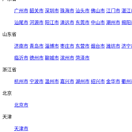
广州市
韶关市
深圳市
珠海市
汕头市
佛山市
江门市
湛江
汕尾市
河源市
阳江市
清远市
东莞市
中山市
潮州市
揭阳
山东省
济南市
青岛市
淄博市
枣庄市
东营市
烟台市
潍坊市
济宁
临沂市
德州市
聊城市
滨州市
菏泽市
浙江省
杭州市
宁波市
温州市
嘉兴市
湖州市
绍兴市
金华市
衢州
北京
北京市
天津
天津市