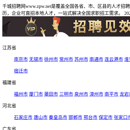
千城招聘网www.zpw.net是覆盖全国各省、市、区县的人
历，企业可直招本地人才，一站式解决全国求职招工需求。 2026
江苏省
南京市
无锡市
徐州市
常州市
苏州市
南通市
连云港市
淮
宿迁市
福建省
福州市
厦门市
莆田市
三明市
泉州市
漳州市
南平市
龙岩
河北省
石家庄市
唐山市
秦皇岛市
邯郸市
邢台市
保定市
张家口
广东省