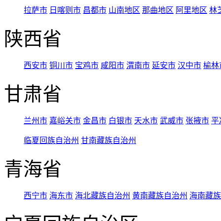
拉萨市
日喀则市
昌都市
山南地区
那曲地区
阿里地区
林
陕西省
西安市
铜川市
宝鸡市
咸阳市
渭南市
延安市
汉中市
榆林
甘肃省
兰州市
嘉峪关市
金昌市
白银市
天水市
武威市
张掖市
平
临夏回族自治州
甘南藏族自治州
青海省
西宁市
海东市
海北藏族自治州
黄南藏族自治州
海南藏族