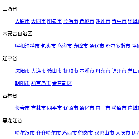
山西省
太原市
大同市
阳泉市
长治市
晋城市
朔州市
晋中市
运城
内蒙古自治区
呼和浩特市
包头市
乌海市
赤峰市
通辽市
鄂尔多斯市
呼
辽宁省
沈阳市
大连市
鞍山市
抚顺市
本溪市
丹东市
锦州市
营口
朝阳市
葫芦岛市
金普新区
吉林省
长春市
吉林市
四平市
辽源市
通化市
白山市
松原市
白城
黑龙江省
哈尔滨市
齐齐哈尔市
鸡西市
鹤岗市
双鸭山市
大庆市
伊