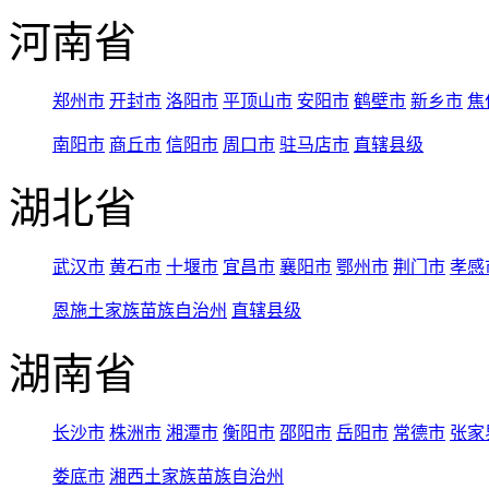
河南省
郑州市
开封市
洛阳市
平顶山市
安阳市
鹤壁市
新乡市
焦
南阳市
商丘市
信阳市
周口市
驻马店市
直辖县级
湖北省
武汉市
黄石市
十堰市
宜昌市
襄阳市
鄂州市
荆门市
孝感
恩施土家族苗族自治州
直辖县级
湖南省
长沙市
株洲市
湘潭市
衡阳市
邵阳市
岳阳市
常德市
张家
娄底市
湘西土家族苗族自治州