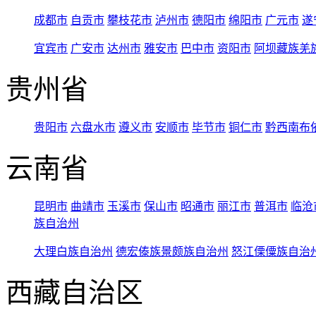
成都市
自贡市
攀枝花市
泸州市
德阳市
绵阳市
广元市
遂
宜宾市
广安市
达州市
雅安市
巴中市
资阳市
阿坝藏族羌
贵州省
贵阳市
六盘水市
遵义市
安顺市
毕节市
铜仁市
黔西南布
云南省
昆明市
曲靖市
玉溪市
保山市
昭通市
丽江市
普洱市
临沧
族自治州
大理白族自治州
德宏傣族景颇族自治州
怒江傈僳族自治
西藏自治区