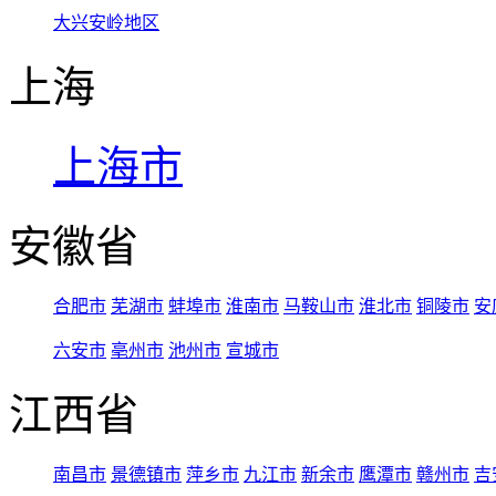
大兴安岭地区
上海
上海市
安徽省
合肥市
芜湖市
蚌埠市
淮南市
马鞍山市
淮北市
铜陵市
安
六安市
亳州市
池州市
宣城市
江西省
南昌市
景德镇市
萍乡市
九江市
新余市
鹰潭市
赣州市
吉